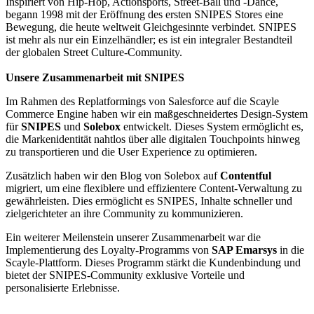
Inspiriert von Hip-Hop, Actionsports, Street-Ball und -Dance,
begann 1998 mit der Eröffnung des ersten SNIPES Stores eine
Bewegung, die heute weltweit Gleichgesinnte verbindet. SNIPES
ist mehr als nur ein Einzelhändler; es ist ein integraler Bestandteil
der globalen Street Culture-Community.
Unsere Zusammenarbeit mit SNIPES
Im Rahmen des Replatformings von Salesforce auf die Scayle
Commerce Engine haben wir ein maßgeschneidertes Design-System
für
SNIPES
und
Solebox
entwickelt. Dieses System ermöglicht es,
die Markenidentität nahtlos über alle digitalen Touchpoints hinweg
zu transportieren und die User Experience zu optimieren.
Zusätzlich haben wir den Blog von Solebox auf
Contentful
migriert, um eine flexiblere und effizientere Content-Verwaltung zu
gewährleisten. Dies ermöglicht es SNIPES, Inhalte schneller und
zielgerichteter an ihre Community zu kommunizieren.
Ein weiterer Meilenstein unserer Zusammenarbeit war die
Implementierung des Loyalty-Programms von
SAP Emarsys
in die
Scayle-Plattform. Dieses Programm stärkt die Kundenbindung und
bietet der SNIPES-Community exklusive Vorteile und
personalisierte Erlebnisse.