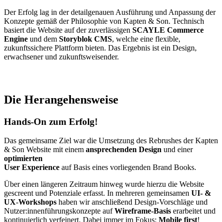
Der Erfolg lag in der detailgenauen Ausführung und Anpassung der
Konzepte gemäß der Philosophie von Kapten & Son. Technisch
basiert die Website auf der zuverlässigen
SCAYLE Commerce
Engine
und dem
Storyblok CMS
, welche eine flexible,
zukunftssichere Plattform bieten. Das Ergebnis ist ein Design,
erwachsener und zukunftsweisender.​
Die Herangehensweise
Hands-On zum Erfolg!
Das gemeinsame Ziel war die Umsetzung des Rebrushes der Kapten
& Son Website mit einem
ansprechenden Design
und einer
optimierten
User Experience
auf Basis eines vorliegenden Brand Books.​
Über einen längeren Zeitraum hinweg wurde hierzu die Website
gescreent und Potenziale erfasst. In mehreren gemeinsamen
UI- &
UX
-
Workshops
haben wir anschließend Design-Vorschläge und
Nutzer:innenführungskonzepte auf
Wireframe-Basis
erarbeitet und
kontinuierlich verfeinert. Dabei immer im Fokus:
Mobile first
!​